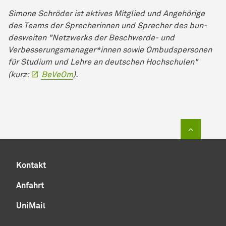
Simone Schröder ist aktives Mitglied und Angehörige
des Teams der Sprecherinnen und Sprecher des bun­
des­wei­ten "Netzwerks der Beschwerde- und
Verbesserungsmanager*innen sowie Ombudspersonen
für Stu­di­um und Lehre an deutschen Hoch­schu­len"
(kurz:
BeVeOm
).
Zum Sei
Kontakt
Anfahrt
UniMail