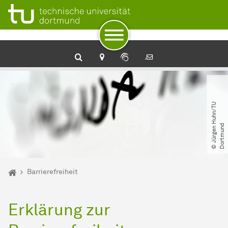
Zum Navigationspfad
Unterseiten von „Meta“
Zur Navigation
Zum Schnellzugriff
Zum Fuß der Seite mit weiteren Services
Zum Inhalt
Zur Startseite
Qualitäts­management
©
J
ü
r
g
e
n
H
u
h
n​
/​
T
U
D
o
r
t
m
u
n
d
Sie sind hier:
Startseite
Barrierefreiheit
Erklärung zur