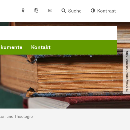
Suche
Kontrast
kumente
Kontakt
© eskaykim​/​Shotshop.com
en und Theologie