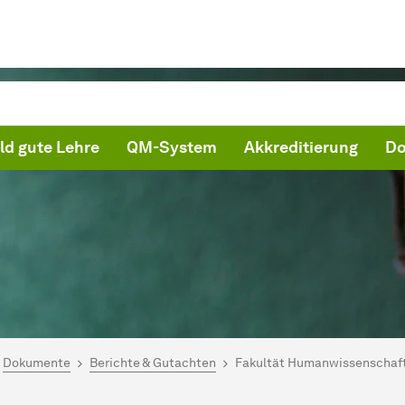
ild gute Lehre
QM-System
Akkreditierung
Do
ind hier:
artseite
Dokumente
Berichte & Gutachten
Fakultät Humanwissenschaft